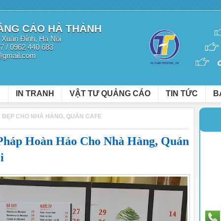
UẢNG CÁO HÀ THÀNH
 Xuân Đỉnh, Hà Nội
47 / 0962 440 683
@gmail.com
Ệ
IN TRANH
VẬT TƯ QUẢNG CÁO
TIN TỨC
B
N ĐẸP CHO NHÀ HÀNG, QUÁN CAFE
 Pháp Hoàn Hảo Cho Nhà Hàng, Quán
ội