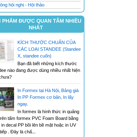
ông hội nghị - Hội thảo
 PHẨM ĐƯỢC QUAN TÂM NHIỀU
NHẤT
KÍCH THƯỚC CHUẨN CỦA
CÁC LOẠI STANDEE (Standee
X, standee cuốn)
Bạn đã biết những kích thước
dee nào đang được dùng nhiều nhất hiện
chưa?
In Formex tại Hà Nội, Bảng giá
In PP Formex cơ bản, In lấy
ngay.
In formex là hình thức in quảng
trên tấm formex PVC Foam Board bằng
 in decal PP bồi lên bề mặt hoặc in UV
tiếp . Đây là chấ...