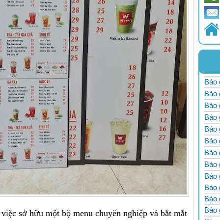
Báo 
Báo 
Báo 
Báo 
Báo 
Báo 
Báo g
Báo 
Báo g
Báo 
Báo
Báo
 việc sở hữu một bộ menu chuyên nghiệp và bắt mắt