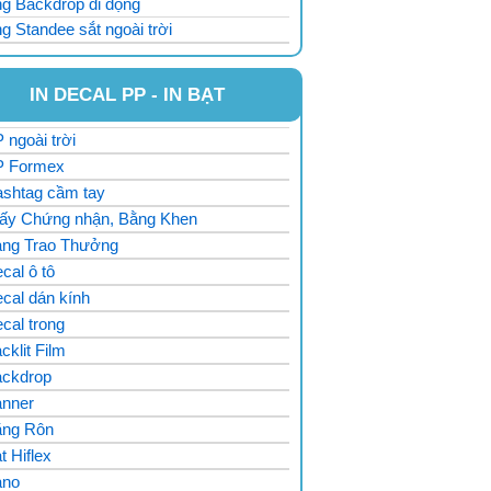
g Backdrop di động
g Standee sắt ngoài trời
IN DECAL PP - IN BẠT
 ngoài trời
P Formex
ashtag cầm tay
iấy Chứng nhận, Bằng Khen
ảng Trao Thưởng
cal ô tô
cal dán kính
ecal trong
cklit Film
ackdrop
anner
ăng Rôn
̣t Hiflex
ano