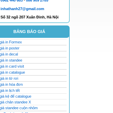
0962 440 683
-
086 909 2785
inhathanh27@gmail.com
Số 32 ngõ 207 Xuân Đỉnh,
Hà Nội
BẢNG BÁO GIÁ
giá in Formex
giá in poster
giá in decal
giá in standee
giá in card visit
giá in catalogue
iá in tờ rơi
giá in hóa đơn
iá in lịch tết
giá kệ để catalogue
 giá chân standee X
 giá standee cuộn nhôm