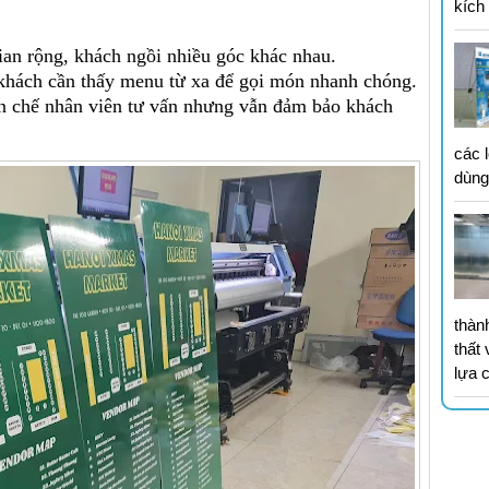
kích
an rộng, khách ngồi nhiều góc khác nhau.
 khách cần thấy menu từ xa để gọi món nhanh chóng.
ạn chế nhân viên tư vấn nhưng vẫn đảm bảo khách
các 
dùn
thành
thất
lựa 