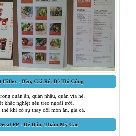
 Hiflex - Bền, Giá Rẻ, Dễ Thi Công
rong quán ăn, quán nhậu, quán vỉa hè.
t khắc nghiệt nếu treo ngoài trời.
 thế khi có sự thay đổi món ăn, giá cả.
Decal PP - Dễ Dán, Thẩm Mỹ Cao