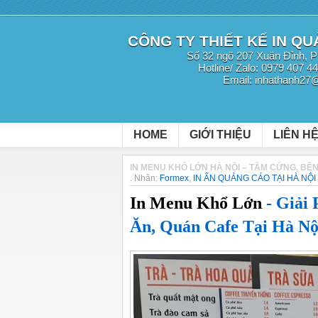
CÔNG TY THIẾT KẾ IN Q
Số 32 ngõ 207 Xuân Đỉnh, P
Hotline/ Zalo: 0979 407 4
Email: inhathanh27
HOME
GIỚI THIỆU
LIÊN H
IN MENU KHỔ LỚN HÀ NỘI – TẤM CỨNG, BỀ
.
Nhãn:
Formex
,
IN ẤN QUẢNG CÁO TẠI HÀ NỘI
In Menu Khổ Lớn
- Giải
Ăn, Quán Cafe Tại Hà N