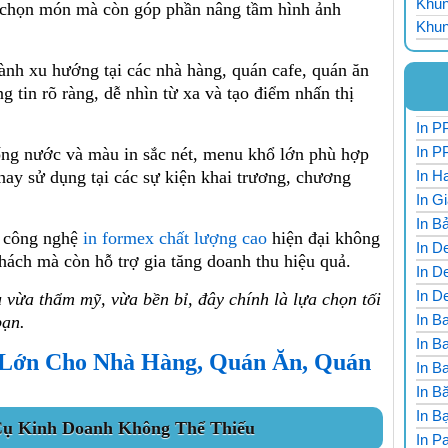
Khun
 chọn món mà còn góp phần nâng tầm hình ảnh
Khun
ành xu hướng tại các nhà hàng, quán cafe, quán ăn
g tin rõ ràng, dễ nhìn từ xa và tạo điểm nhấn thị
In PP
In P
ống nước và màu in sắc nét, menu khổ lớn phù hợp
 hay sử dụng tại các sự kiện khai trương, chương
In H
In G
In B
à công nghệ
in formex chất lượng cao
hiện đại không
In De
khách mà còn hỗ trợ gia tăng doanh thu hiệu quả.
In De
In D
 vừa thẩm mỹ, vừa bền bỉ, đây chính là lựa chọn tối
In Ba
bạn.
In B
 Lớn Cho Nhà Hàng, Quán Ăn, Quán
In B
In B
In Ba
Cụ Kinh Doanh Không Thể Thiếu
In P