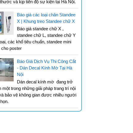
 thước và kịp tiến độ sự kiện tại Hà Nội.
Báo giá các loại chân Standee
X | Khung treo Standee chữ X
Báo giá standee chữ X ,
standee chữ L, standee chữ Y
loại, các khổ tiêu chuẩn, standee mini
g cho poster
Báo Giá Dịch Vụ Thi Công Cắt
- Dán Decal Kính Mờ Tại Hà
Nội
Dán decal kính mờ đang trở
 một trong những giải pháp trang trí nội
 và bảo vệ không gian được nhiều người
chọn.