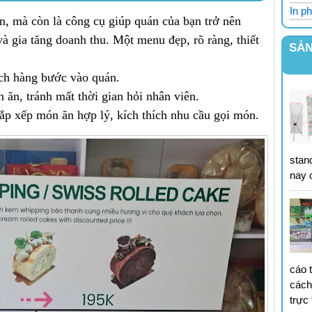
In ph
, mà còn là công cụ giúp quán của bạn trở nên
à gia tăng doanh thu. Một menu đẹp, rõ ràng, thiết
SẢN
ch hàng bước vào quán.
ăn, tránh mất thời gian hỏi nhân viên.
ắp xếp món ăn hợp lý, kích thích nhu cầu gọi món.
stan
nay 
cáo 
cách
trực 