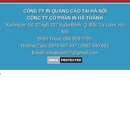
CÔNG TY IN QUẢNG CÁO TẠI HÀ NỘI
CÔNG TY CỔ PHẦN IN HÀ THÀNH
Xưởng In: Số 32 ngõ 207 Xuân Đỉnh, Q. Bắc Từ Liêm, Hà
Nội
Điện Thoại: 086 909 2785
Hotline/Zalo: 0979 407 447 | 0962 440 683
Email: inhathanh27@gmail.com
,