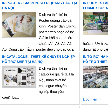
để gửi file – báo
IN POSTER - GIÁ IN POSTER QUẢNG CÁO TẠI
IN FORMEX TẠI
ng...
HÀ NỘI
FORMEX CƠ BẢ
Dịch vụ thiết kế in
Đọc thêm »
Poster quảng cáo dán
kính, Poster dán tường,
poster treo hoặc để kệ.
Giá in khổ poster tiêu
chuẩn A4, A3, A2, A1,
hoặc in UV trực
A0. Cung cấp mẫu in poster đẹp cho các cửa
dụng rất phổ bi
hàng, khách sạn, cafe, shownroom, ...Poster
ưu điểm nhẹ, cứ
IN CATALOGUE - THIẾT KẾ CHUYÊN NGHIỆP -
IN TỜ RƠI HÀ N
dán có sẵn lớp keo phía sau được in decal
nhanh và chi phí
HỖ TRỢ SHIP TẠI HÀ NỘI
HỖ TRỢ THIẾT 
dánPoster bằng giấy...
thường được dù
Dịch vụ thiết kế in
catalogue giá rẻ tại Hà
Đọc thêm »
Nội, nhận thiết kế
catalogue chuyên
nghiệp theo yêu
cầu&nbs...
Đọc thêm »
Đọc thêm »