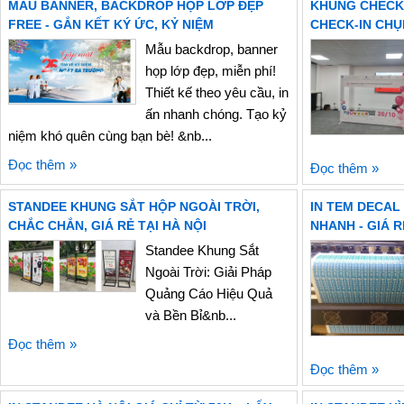
MẪU BANNER, BACKDROP HỌP LỚP ĐẸP
KHUNG CHECK 
FREE - GẮN KẾT KÝ ỨC, KỶ NIỆM
CHECK-IN CHỤP
Mẫu backdrop, banner
họp lớp đẹp, miễn phí!
Thiết kế theo yêu cầu, in
ấn nhanh chóng. Tạo kỷ
niệm khó quên cùng bạn bè! &nb...
Đọc thêm »
Đọc thêm »
STANDEE KHUNG SẮT HỘP NGOÀI TRỜI,
IN TEM DECAL |
CHẮC CHẮN, GIÁ RẺ TẠI HÀ NỘI
NHANH - GIÁ R
Standee Khung Sắt
Ngoài Trời: Giải Pháp
Quảng Cáo Hiệu Quả
và Bền Bỉ&nb...
Đọc thêm »
Đọc thêm »