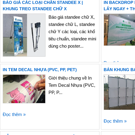
BÁO GIÁ CÁC LOẠI CHÂN STANDEE X |
IN BACKDROP 
KHUNG TREO STANDEE CHỮ X
LẤY NGAY + T
Đọc thêm »
Báo giá standee chữ X,
standee chữ L, standee
chữ Y các loại, các khổ
tiêu chuẩn, standee mini
dùng cho poster...
Đọc thêm »
Đọc thêm »
IN TEM DECAL NHỰA (PVC, PP, PET)
BÁN KHUNG BA
Giới thiệu chung về In
Tem Decal Nhựa (PVC,
PP, P...
Đọc thêm »
Đọc thêm »