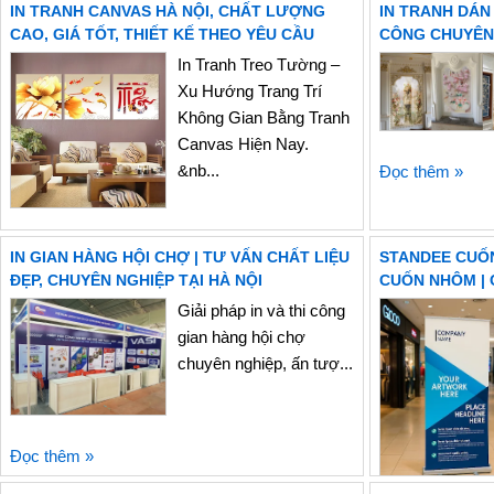
IN TRANH CANVAS HÀ NỘI, CHẤT LƯỢNG
IN TRANH DÁN
CAO, GIÁ TỐT, THIẾT KẾ THEO YÊU CẦU
CÔNG CHUYÊN 
In Tranh Treo Tường –
Xu Hướng Trang Trí
Không Gian Bằng Tranh
Canvas Hiện Nay.
&nb...
Đọc thêm »
Đọc thêm »
IN GIAN HÀNG HỘI CHỢ | TƯ VẤN CHẤT LIỆU
STANDEE CUỐN
ĐẸP, CHUYÊN NGHIỆP TẠI HÀ NỘI
CUỐN NHÔM |
Giải pháp in và thi công
gian hàng hội chợ
chuyên nghiệp, ấn tượ...
Đọc thêm »