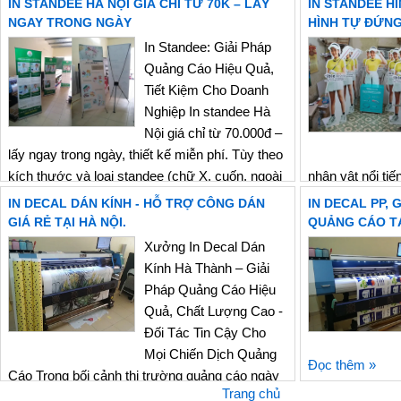
IN STANDEE HÀ NỘI GIÁ CHỈ TỪ 70K – LẤY
IN STANDEE H
NGAY TRONG NGÀY
HÌNH TỰ ĐỨNG
In Standee: Giải Pháp
Quảng Cáo Hiệu Quả,
Tiết Kiệm Cho Doanh
Nghiệp In standee Hà
Nội giá chỉ từ 70.000đ –
lấy ngay trong ngày, thiết kế miễn phí. Tùy theo
kích thước và loại standee (chữ X, cuốn, ngoài
nhân vật nổi tiế
trời…), mức giá sẽ có sự khác nhau. 👉 Bạn
dày, Sản phẩm 
IN DECAL DÁN KÍNH - HỖ TRỢ CÔNG DÁN
IN DECAL PP, 
nên xem qua các loại standee phổ biến bên
tiết tạo thành s
GIÁ RẺ TẠI HÀ NỘI.
QUẢNG CÁO TẠ
dưới...
h...
Xưởng In Decal Dán
Kính Hà Thành – Giải
Đọc thêm »
Đọc thêm »
Pháp Quảng Cáo Hiệu
Quả, Chất Lượng Cao -
Đối Tác Tin Cậy Cho
Mọi Chiến Dịch Quảng
Đọc thêm »
Cáo Trong bối cảnh thị trường quảng cáo ngày
Trang chủ
càng cạnh tranh, in decal dán kính đã trở thành