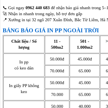
📞 Gọi ngay
0962 440 683
để nhận báo giá nhanh trong 5–
🚀 Nhận in nhanh trong ngày, hỗ trợ đơn gấp
📍 Xưởng in tại 32 ngõ 207 Xuân Đỉnh, Bắc Từ Liêm, Hà 
BẢNG BÁO GIÁ IN PP NGOÀI TRỜI
Chất liệu / Số
11 -
501 -
>
lượng
500m2
1.000m2
50.000đ
45.000đ
4
In pp
có keo dán
70.000đ
65.000
6
50.000đ
45.000
4
In giấy PP không
keo
70.000
65.000
6
50.000
40.000
3