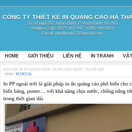
CÔNG TY THIẾT KẾ IN QUẢNG CÁO HÀ TH
Số 32 ngõ 207 Xuân Đỉnh, P Xuân Đỉnh, Hà Nội
Hotline/ Zalo: 0979 407 447 / 0962 440 683
Email: inhathanh27@gmail.com
HOME
GIỚI THIỆU
LIÊN HỆ
IN TRANH
VẬT
BÁO GIÁ IN PP NGOÀI TRỜI - IN PP CHỊU NƯỚC TẠI HÀ NỘI
.
Nhãn:
IN DECAL
In PP ngoài trời là giải pháp in ấn quảng cáo phổ biến cho
biển bảng, poster… với khả năng chịu nước, chống nắng tốt
trong thời gian dài.