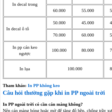
In decal trong
60.000
55.000
5
50.000
45.000
4
In decal ô tô
70.000
60.000
5
In pp cán keo
100.000
80.000
7
ngược
In lụa
100.000
8
Tham khảo:
In PP không keo
Câu hỏi thường gặp khi in PP ngoài trời
In PP ngoài trời có cần cán màng không?
Nên cán màng bóng hoặc mờ để tăng độ bền, chống trầy xư