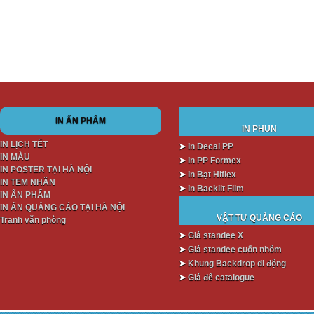
IN ẤN PHẨM
IN PHUN
IN LỊCH TẾT
➤
In Decal PP
IN MÀU
➤
In PP Formex
IN POSTER TẠI HÀ NỘI
➤
In Bạt Hiflex
IN TEM NHÃN
➤
In Backlit Film
IN ẤN PHẨM
IN ẤN QUẢNG CÁO TẠI HÀ NỘI
VẬT TƯ QUẢNG CÁO
Tranh văn phòng
➤
Giá standee X
➤
Giá standee cuốn nhôm
➤
Khung Backdrop di động
➤
Giá để catalogue