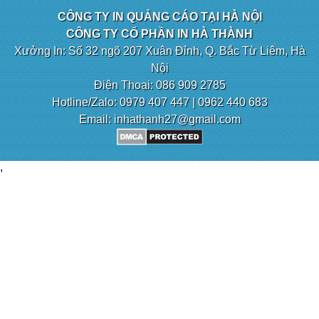
CÔNG TY IN QUẢNG CÁO TẠI HÀ NỘI
CÔNG TY CỔ PHẦN IN HÀ THÀNH
Xưởng In: Số 32 ngõ 207 Xuân Đỉnh, Q. Bắc Từ Liêm, Hà
Nội
Điện Thoại: 086 909 2785
Hotline/Zalo: 0979 407 447 | 0962 440 683
Email: inhathanh27@gmail.com
,