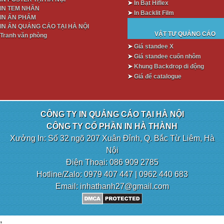
➤
In Bạt Hiflex
IN TEM NHÃN
➤
In Backlit Film
IN ẤN PHẨM
IN ẤN QUẢNG CÁO TẠI HÀ NỘI
VẬT TƯ QUẢNG CÁO
Tranh văn phòng
➤
Giá standee X
➤
Giá standee cuốn nhôm
➤
Khung Backdrop di động
➤
Giá để catalogue
CÔNG TY IN QUẢNG CÁO TẠI HÀ NỘI
CÔNG TY CỔ PHẦN IN HÀ THÀNH
Xưởng In: Số 32 ngõ 207 Xuân Đỉnh, Q. Bắc Từ Liêm, Hà
Nội
Điện Thoại: 086 909 2785
Hotline/Zalo: 0979 407 447 | 0962 440 683
Email: inhathanh27@gmail.com
,