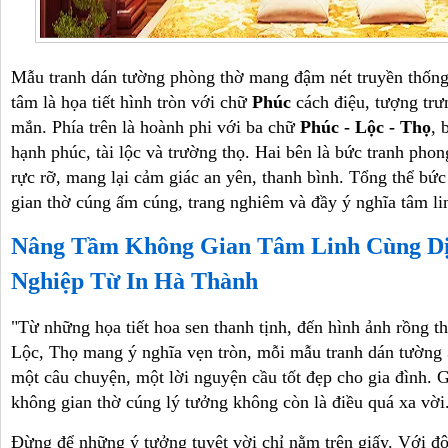
Mẫu tranh dán tường phòng thờ mang đậm nét truyền thống 
tâm là họa tiết hình tròn với chữ
Phúc
cách điệu, tượng tr
mắn. Phía trên là hoành phi với ba chữ
Phúc - Lộc - Thọ
, 
hạnh phúc, tài lộc và trường thọ. Hai bên là bức tranh pho
rực rỡ, mang lại cảm giác an yên, thanh bình. Tổng thể bứ
gian thờ cúng ấm cúng, trang nghiêm và đầy ý nghĩa tâm li
Nâng Tầm Không Gian Tâm Linh Cùng D
Nghiệp Từ In Hà Thành
"Từ những họa tiết hoa sen thanh tịnh, đến hình ảnh rồng 
Lộc, Thọ mang ý nghĩa vẹn tròn, mỗi mẫu tranh dán tường
một câu chuyện, một lời nguyện cầu tốt đẹp cho gia đình. 
không gian thờ cúng lý tưởng không còn là điều quá xa vời
Đừng để những ý tưởng tuyệt vời chỉ nằm trên giấy. Với độ