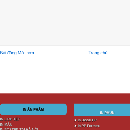
Bài đăng Mới hơn
Trang chủ
IN ẤN PHẨM
IN PHUN
IN LỊCH TẾT
➤
In Decal PP
IN MÀU
➤
In PP Formex
IN POSTER TẠI HÀ NỘI