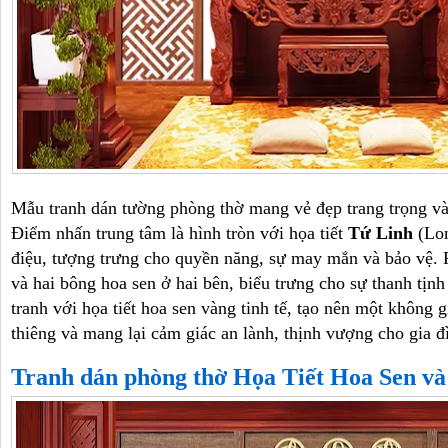
Mẫu tranh dán tường phòng thờ mang vẻ đẹp trang trọng và
Điểm nhấn trung tâm là hình tròn với họa tiết
Tứ Linh
(Lon
điệu, tượng trưng cho quyền năng, sự may mắn và bảo vệ. P
và hai bông hoa sen ở hai bên, biểu trưng cho sự thanh tịn
tranh với họa tiết hoa sen vàng tinh tế, tạo nên một không 
thiêng và mang lại cảm giác an lành, thịnh vượng cho gia đ
Tranh dán phòng thờ Họa Tiết Hoa Sen v