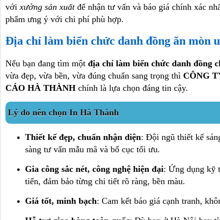
với
xưởng sản xuất
để nhận tư vấn và báo giá chính xác nh
phẩm ưng ý với chi phí phù hợp.
Địa chỉ làm biển chức danh đồng ăn mòn uy
Nếu bạn đang tìm một
địa chỉ làm biển chức danh đồng c
vừa đẹp, vừa bền, vừa đúng chuẩn sang trọng thì
CÔNG T
CÁO HÀ THÀNH
chính là lựa chọn đáng tin cậy.
Lý do nên chọn In Hà Thành
Thiết kế đẹp, chuẩn nhận diện
: Đội ngũ thiết kế sán
sàng tư vấn mẫu mã và bố cục tối ưu.
Gia công sắc nét, công nghệ hiện đại
: Ứng dụng kỹ t
tiến, đảm bảo từng chi tiết rõ ràng, bền màu.
Giá tốt, minh bạch
: Cam kết báo giá cạnh tranh, khôn