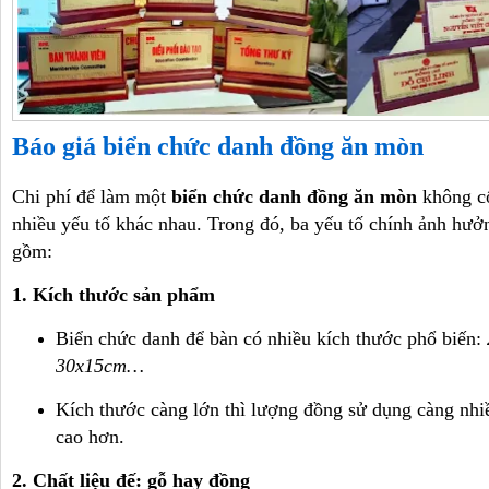
Báo giá biển chức danh đồng ăn mòn
Chi phí để làm một
biển chức danh đồng ăn mòn
không cố
nhiều yếu tố khác nhau. Trong đó, ba yếu tố chính ảnh hưởn
gồm:
1. Kích thước sản phẩm
Biển chức danh để bàn có nhiều kích thước phổ biến:
30x15cm…
Kích thước càng lớn thì lượng đồng sử dụng càng nhiề
cao hơn.
2. Chất liệu đế: gỗ hay đồng