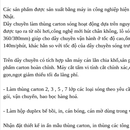
Các sản phẩm được sản xuất bằng máy in công nghiệp hiện
Nhật.
Dây chuyền làm thùng carton sóng hoạt động dựa trên nguy
được tạo ra từ nồi hơi,công nghệ mới hút chân không, lô s
360/380mm) giúp cho dây chuyền vận hành ở tốc độ cao,ổn
140m/phút, khác hẳn so với tốc độ của dây chuyền sóng tr
Trên dây chuyền có tích hợp sẵn máy cán lằn chia khổ,sản 
phẩm carton hoàn chỉnh. Máy cắt tấm vi tính cắt chính xác,
gọn,ngọt giảm thiểu tối đa lãng phí.
- Làm thùng carton 2, 3 , 5 , 7 lớp các loại sóng theo yêu 
gói, vận chuyển, bao bọc hàng hoá.
- Làm hộp duplex bế bồi, in, cán bóng, cán mờ dùng trong 
Nhận đặt thiết kế in ấn mẫu thùng carton, in thùng các tông ,