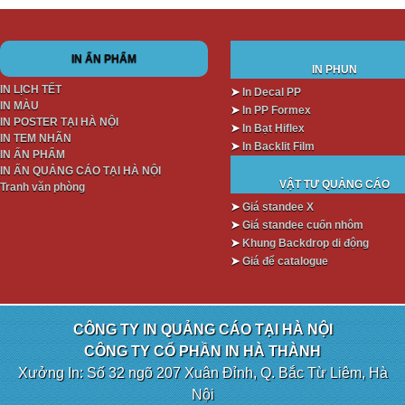
IN ẤN PHẨM
IN PHUN
IN LỊCH TẾT
➤
In Decal PP
IN MÀU
➤
In PP Formex
IN POSTER TẠI HÀ NỘI
➤
In Bạt Hiflex
IN TEM NHÃN
➤
In Backlit Film
IN ẤN PHẨM
IN ẤN QUẢNG CÁO TẠI HÀ NỘI
VẬT TƯ QUẢNG CÁO
Tranh văn phòng
➤
Giá standee X
➤
Giá standee cuốn nhôm
➤
Khung Backdrop di động
➤
Giá để catalogue
CÔNG TY IN QUẢNG CÁO TẠI HÀ NỘI
CÔNG TY CỔ PHẦN IN HÀ THÀNH
Xưởng In: Số 32 ngõ 207 Xuân Đỉnh, Q. Bắc Từ Liêm, Hà
Nội