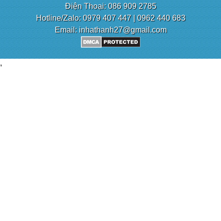
Điện Thoại: 086 909 2785
Hotline/Zalo: 0979 407 447 | 0962 440 683
Email: inhathanh27@gmail.com
,