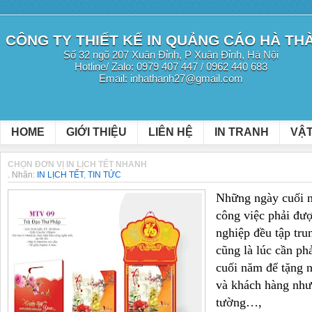
CÔNG TY THIẾT KẾ IN QUẢNG CÁO HÀ TH
Số 32 ngõ 207 Xuân Đỉnh, P Xuân Đỉnh, Hà Nội
Hotline/ Zalo: 0979 407 447 / 0962 440 683
Email: inhathanh27@gmail.com
HOME
GIỚI THIỆU
LIÊN HỆ
IN TRANH
VẬT
CHỌN ĐƠN VỊ IN LỊCH TẾT NHANH
.
Nhãn:
IN LỊCH TẾT
,
TIN TỨC
Những ngày cuối nă
công việc phải đươ
nghiệp đều tập tru
cũng là lúc cần ph
cuối năm để tặng n
và khách hàng như i
tường…,