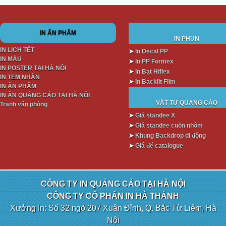
IN ẤN PHẨM
IN PHUN
IN LỊCH TẾT
➤
In Decal PP
IN MÀU
➤
In PP Formex
IN POSTER TẠI HÀ NỘI
➤
In Bạt Hiflex
IN TEM NHÃN
➤
In Backlit Film
IN ẤN PHẨM
IN ẤN QUẢNG CÁO TẠI HÀ NỘI
VẬT TƯ QUẢNG CÁO
Tranh văn phòng
➤
Giá standee X
➤
Giá standee cuốn nhôm
➤
Khung Backdrop di động
➤
Giá để catalogue
CÔNG TY IN QUẢNG CÁO TẠI HÀ NỘI
CÔNG TY CỔ PHẦN IN HÀ THÀNH
Xưởng In: Số 32 ngõ 207 Xuân Đỉnh, Q. Bắc Từ Liêm, Hà
Nội