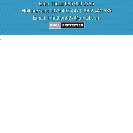
Điện Thoại: 086 909 2785
Hotline/Zalo: 0979 407 447 | 0962 440 683
Email: inhathanh27@gmail.com
,