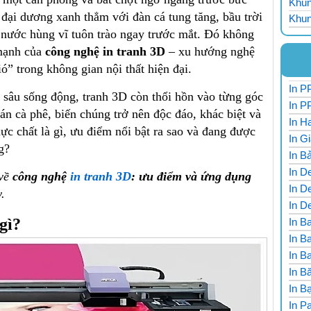
Khun
đại dương xanh thẳm với đàn cá tung tăng, bầu trời
Khun
 nước hùng vĩ tuôn trào ngay trước mắt. Đó không
 mạnh của
công nghệ in tranh 3D
– xu hướng nghệ
ó” trong không gian nội thất hiện đại.
In PP
sâu sống động, tranh 3D còn thổi hồn vào từng góc
In P
n cà phê, biến chúng trở nên độc đáo, khác biệt và
In H
c chất là gì, ưu điểm nổi bật ra sao và đang được
In G
g?
In B
In De
 về
công nghệ
in tranh 3D
: ưu điểm và ứng dụng
In De
.
In D
gì?
In Ba
In B
In B
In B
In Ba
In P