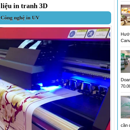
liệu in tranh 3D
 Công nghệ in UV
Hướn
Can
Doan
70.00
cần 