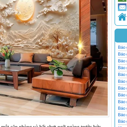
Báo 
Báo 
Báo 
Báo 
Báo 
Báo 
Báo g
Báo 
Báo g
Báo 
Báo
Báo
 một căn phòng và bất chợt ngỡ ngàng trước bức