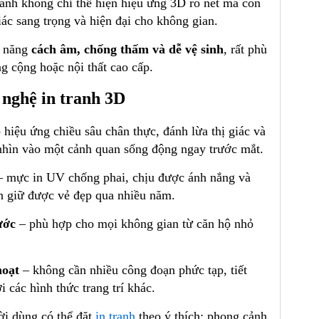
ranh không chỉ thể hiện hiệu ứng 3D rõ nét mà còn
iác sang trọng và hiện đại cho không gian.
ả năng
cách âm, chống thấm và dễ vệ sinh
, rất phù
 cộng hoặc nội thất cao cấp.
 nghệ in tranh 3D
 hiệu ứng chiều sâu chân thực, đánh lừa thị giác và
hìn vào một cảnh quan sống động ngay trước mắt.
 mực in UV chống phai, chịu được ánh nắng và
n giữ được vẻ đẹp qua nhiều năm.
ước
– phù hợp cho mọi không gian từ căn hộ nhỏ
hoạt
– không cần nhiều công đoạn phức tạp, tiết
i các hình thức trang trí khác.
i dùng có thể đặt
in tranh
theo ý thích: phong cảnh