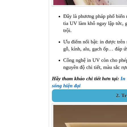
Đây là phương pháp phổ biến n
tia UV làm khô ngay lập tức, 
trội.
Ưu điểm nổi bật: in được trên 
gỗ, kính, alu, gạch ốp… đáp ứn
Công nghệ in UV còn cho phép
nguyên độ chi tiết, màu sắc rự
Hãy tham khảo chi tiết hơn tại:
In
sống hiện đại
2. T