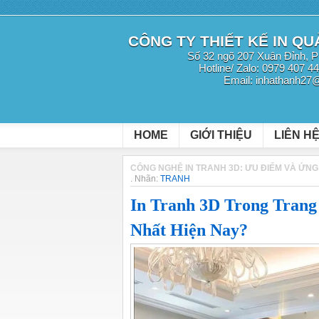
CÔNG TY THIẾT KẾ IN Q
Số 32 ngõ 207 Xuân Đỉnh, P
Hotline/ Zalo: 0979 407 4
Email: inhathanh27
HOME
GIỚI THIỆU
LIÊN H
CÔNG NGHỆ IN TRANH 3D: ƯU ĐIỂM VÀ ỨNG
.
Nhãn:
TRANH
In Tranh 3D Trong Trang
Nhất Hiện Nay?