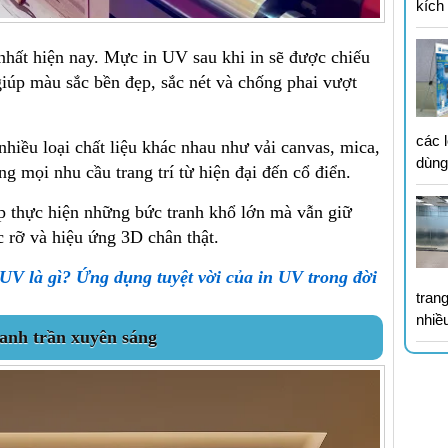
kích
hất hiện nay. Mực in UV sau khi in sẽ được chiếu
giúp màu sắc bền đẹp, sắc nét và chống phai vượt
các 
nhiều loại chất liệu khác nhau như vải canvas, mica,
dùn
g mọi nhu cầu trang trí từ hiện đại đến cổ điển.
 thực hiện những bức tranh khổ lớn mà vẫn giữ
c rỡ và hiệu ứng 3D chân thật.
 UV là gì? Ứng dụng tuyệt vời của in UV trong đời
tran
nhiề
ranh trần xuyên sáng