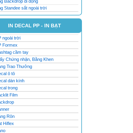
g Backdrop di động
g Standee sắt ngoài trời
IN DECAL PP - IN BẠT
 ngoài trời
P Formex
ashtag cầm tay
iấy Chứng nhận, Bằng Khen
ảng Trao Thưởng
cal ô tô
cal dán kính
ecal trong
cklit Film
ackdrop
anner
ăng Rôn
̣t Hiflex
ano