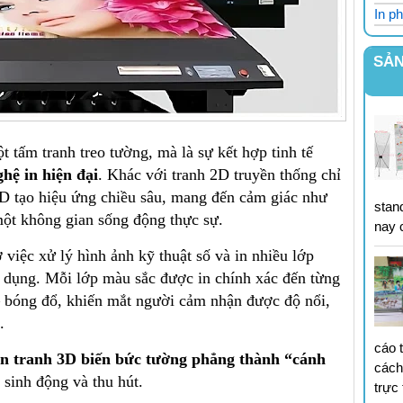
In ph
SẢN
 tấm tranh treo tường, mà là sự kết hợp tinh tế
hệ in hiện đại
. Khác với tranh 2D truyền thống chỉ
 3D tạo hiệu ứng chiều sâu, mang đến cảm giác như
stan
t không gian sống động thực sự.
nay 
việc xử lý hình ảnh kỹ thuật số và in nhiều lớp
 dụng. Mỗi lớp màu sắc được in chính xác đến từng
 – bóng đổ, khiến mắt người cảm nhận được độ nổi,
.
cáo 
in tranh 3D biến bức tường phẳng thành “cánh
cách
y sinh động và thu hút.
trực 