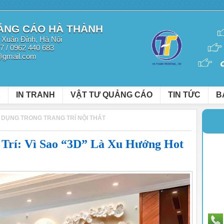
UẢNG CÁO HÀ THÀNH
 Xuân Đỉnh, Hà Nội
47 / 0962 440 683
@gmail.com
Ệ
IN TRANH
VẬT TƯ QUẢNG CÁO
TIN TỨC
B
 DỤNG TRONG TRANG TRÍ NỘI THẤT
 Trí: Vì Sao “3D” Là Xu Hướng Hot