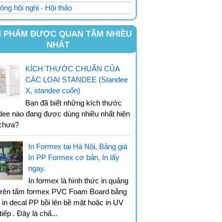
ông hội nghị - Hội thảo
 PHẨM ĐƯỢC QUAN TÂM NHIỀU
NHẤT
KÍCH THƯỚC CHUẨN CỦA
CÁC LOẠI STANDEE (Standee
X, standee cuốn)
Bạn đã biết những kích thước
dee nào đang được dùng nhiều nhất hiện
chưa?
In Formex tại Hà Nội, Bảng giá
In PP Formex cơ bản, In lấy
ngay.
In formex là hình thức in quảng
trên tấm formex PVC Foam Board bằng
 in decal PP bồi lên bề mặt hoặc in UV
tiếp . Đây là chấ...