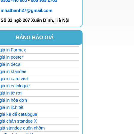
0962 440 683
-
086 909 2785
inhathanh27@gmail.com
Số 32 ngõ 207 Xuân Đỉnh,
Hà Nội
BẢNG BÁO GIÁ
giá in Formex
giá in poster
giá in decal
giá in standee
giá in card visit
giá in catalogue
iá in tờ rơi
giá in hóa đơn
iá in lịch tết
giá kệ để catalogue
 giá chân standee X
 giá standee cuộn nhôm