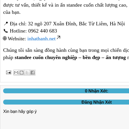
được tư vấn, thiết kế và in ấn standee cuốn chất lượng cao
của bạn.
📍 Địa chỉ: 32 ngõ 207 Xuân Đỉnh, Bắc Từ Liêm, Hà Nội
📞 Hotline: 0962 440 683
🌐 Website:
inhathanh.net
Chúng tôi sẵn sàng đồng hành cùng bạn trong mọi chiến dị
pháp
standee cuốn chuyên nghiệp – bền đẹp – ấn tượng
n
0 Nhận Xét:
Đăng Nhận Xét
Xin bạn hãy góp ý