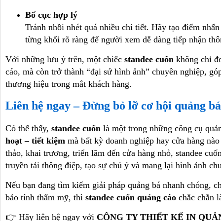
Bố cục hợp lý
Tránh nhồi nhét quá nhiều chi tiết. Hãy tạo điểm nhấn
từng khối rõ ràng để người xem dễ dàng tiếp nhận thô
Với những lưu ý trên, một chiếc
standee cuốn
không chỉ đơ
cáo, mà còn trở thành “đại sứ hình ảnh” chuyên nghiệp, góp
thương hiệu trong mắt khách hàng.
Liên hệ ngay – Đừng bỏ lỡ cơ hội quảng bá
Có thể thấy,
standee cuốn
là một trong những công cụ quả
hoạt – tiết kiệm
mà bất kỳ doanh nghiệp hay cửa hàng nào
thảo, khai trương, triển lãm đến cửa hàng nhỏ, standee cuốn
truyền tải thông điệp, tạo sự chú ý và mang lại hình ảnh c
Nếu bạn đang tìm kiếm giải pháp quảng bá nhanh chóng, c
bảo tính thẩm mỹ, thì
standee cuốn quảng cáo
chắc chắn l
👉 Hãy liên hệ ngay với
CÔNG TY THIẾT KẾ IN QU