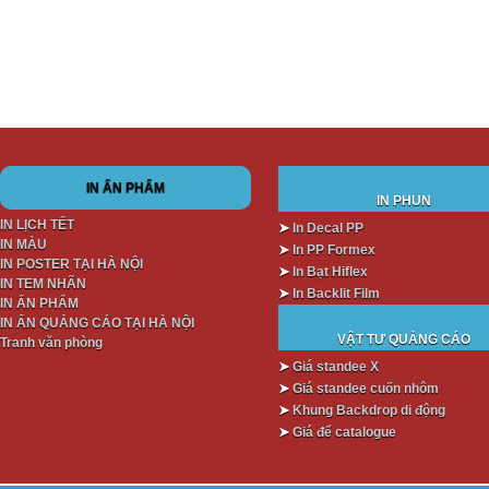
IN ẤN PHẨM
IN PHUN
IN LỊCH TẾT
➤
In Decal PP
IN MÀU
➤
In PP Formex
IN POSTER TẠI HÀ NỘI
➤
In Bạt Hiflex
IN TEM NHÃN
➤
In Backlit Film
IN ẤN PHẨM
IN ẤN QUẢNG CÁO TẠI HÀ NỘI
VẬT TƯ QUẢNG CÁO
Tranh văn phòng
➤
Giá standee X
➤
Giá standee cuốn nhôm
➤
Khung Backdrop di động
➤
Giá để catalogue